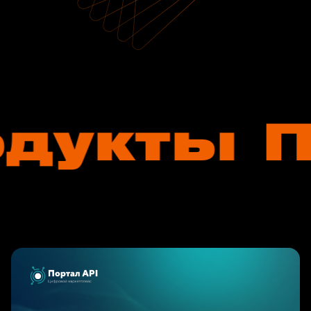
дукты
П